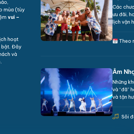
náo,
Các chươ
o mùa (tùy
ưu đãi, h
hiệm
vui –
lịch vận 
ịch hoạt
Theo m
 bật. Đây
thách và
.
Âm Nhạ
Những kh
và “đã” h
và tận h
Sôi đ