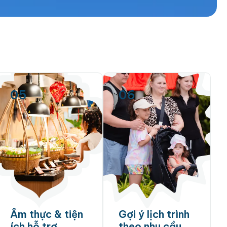
05
06
Ẩm thực & tiện
Gợi ý lịch trình
ích hỗ trợ
theo nhu cầu