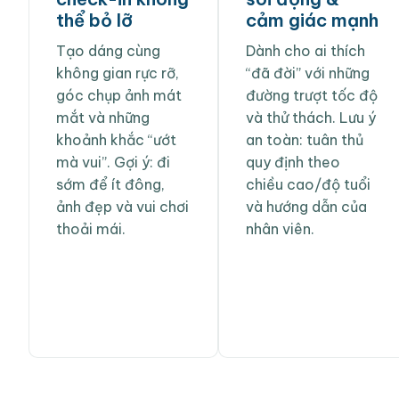
thể bỏ lỡ
cảm giác mạnh
Tạo dáng cùng
Dành cho ai thích
không gian rực rỡ,
“đã đời” với những
góc chụp ảnh mát
đường trượt tốc độ
mắt và những
và thử thách. Lưu ý
khoảnh khắc “ướt
an toàn: tuân thủ
mà vui”. Gợi ý: đi
quy định theo
sớm để ít đông,
chiều cao/độ tuổi
ảnh đẹp và vui chơi
và hướng dẫn của
thoải mái.
nhân viên.