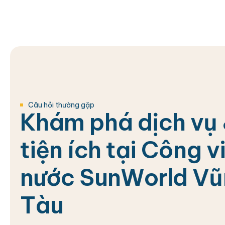
Câu hỏi thường gặp
K
h
á
m
p
h
á
d
ị
c
h
v
ụ
t
i
ệ
n
í
c
h
t
ạ
i
C
ô
n
g
v
n
ư
ớ
c
S
u
n
W
o
r
l
d
V
ũ
T
à
u