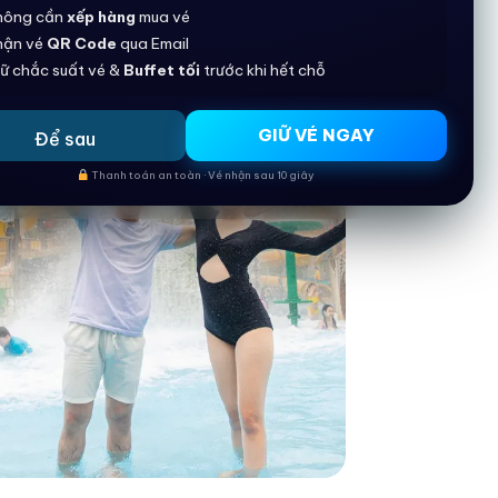
hông cần
xếp hàng
mua vé
hận vé
QR Code
qua Email
ữ chắc suất vé &
Buffet tối
trước khi hết chỗ
GIỮ VÉ NGAY
Để sau
Thanh toán an toàn · Vé nhận sau 10 giây