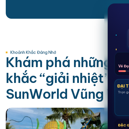
Khoảnh Khắc Đáng Nhớ
K
h
á
m
p
h
á
n
h
ữ
n
g
k
Vé Đạ
k
h
ắ
c
“
g
i
ả
i
n
h
i
ệ
t
”
đ
ẹ
ĐẠI T
S
u
n
W
o
r
l
d
V
ũ
n
g
T
à
Trọn g
ĐẶC 