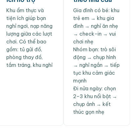
Khu ẩm thực và
Gia đình có bé: khu
tiện ích giúp bạn
trẻ em → khu gia
nghỉ ngơi, nạp năng
đình → nghỉ ăn nhẹ
lượng giữa các lượt
→ check-in → vui
chơi. Có thể bao
chơi nhẹ
gồm: tủ gửi đồ,
Nhóm bạn: trò sôi
phòng thay đồ,
động → chụp hình
tắm tráng, khu nghỉ
→ nghỉ ngắn → tiếp
tục khu cảm giác
mạnh
Đi nửa ngày: chọn
2–3 khu nổi bật →
chụp ảnh → kết
thúc gọn nhẹ