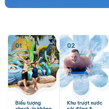
01
02
Biểu tượng
Khu trượt nước
check-in không
sôi động &