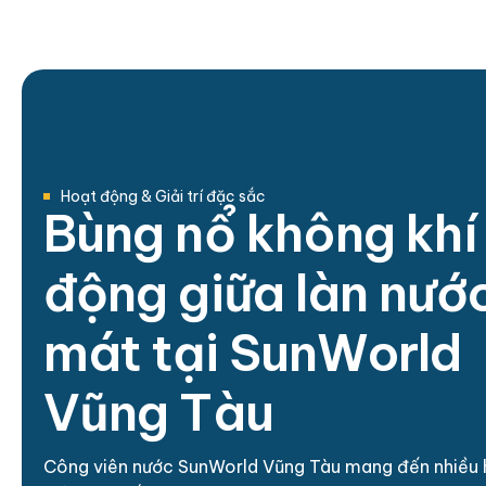
Hoạt động & Giải trí đặc sắc
B
ù
n
g
n
ổ
k
h
ô
n
g
k
h
í
đ
ộ
n
g
g
i
ữ
a
l
à
n
n
ư
ớ
m
á
t
t
ạ
i
S
u
n
W
o
r
l
d
V
ũ
n
g
T
à
u
Công viên nước SunWorld Vũng Tàu mang đến nhiều