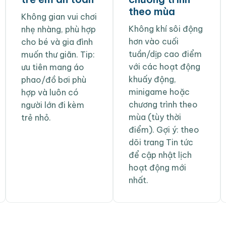
theo mùa
Không gian vui chơi
Không khí sôi động
nhẹ nhàng, phù hợp
hơn vào cuối
cho bé và gia đình
tuần/dịp cao điểm
muốn thư giãn. Tip:
với các hoạt động
ưu tiên mang áo
khuấy động,
phao/đồ bơi phù
minigame hoặc
hợp và luôn có
chương trình theo
người lớn đi kèm
mùa (tùy thời
trẻ nhỏ.
điểm). Gợi ý: theo
dõi trang Tin tức
để cập nhật lịch
hoạt động mới
nhất.