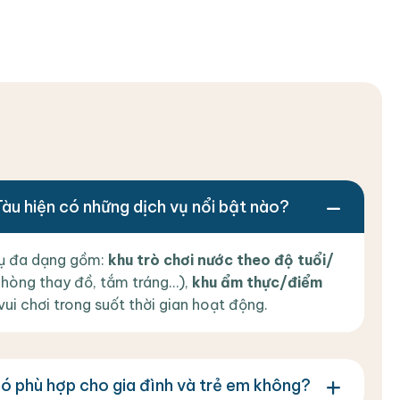
u hiện có những dịch vụ nổi bật nào?
vụ đa dạng gồm:
khu trò chơi nước theo độ tuổi/
, phòng thay đồ, tắm tráng…),
khu ẩm thực/điểm
vui chơi trong suốt thời gian hoạt động.
ó phù hợp cho gia đình và trẻ em không?