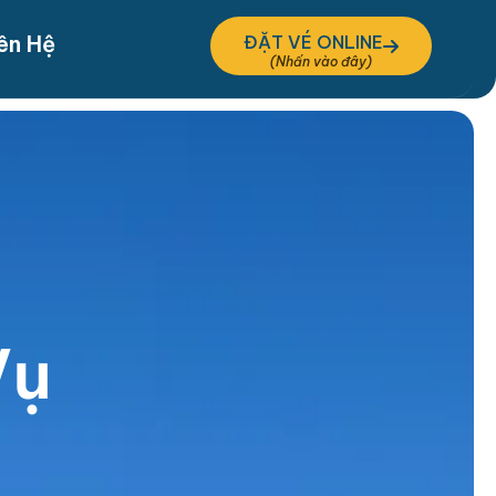
ên Hệ
ĐẶT VÉ ONLINE
V
ụ