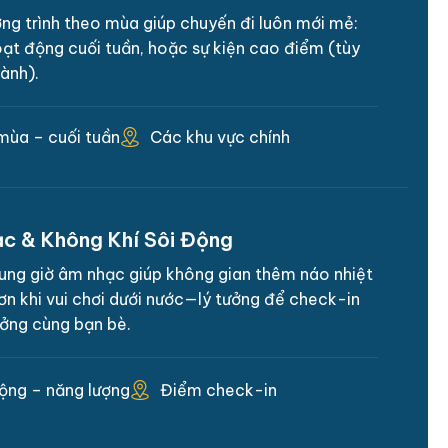
ng trình theo mùa giúp chuyến đi luôn mới mẻ:
oạt động cuối tuần, hoặc sự kiện cao điểm (tùy
hành).
Các khu vực chính
ùa – cuối tuần
c & Không Khí Sôi Động
ung giờ âm nhạc giúp không gian thêm náo nhiệt
ơn khi vui chơi dưới nước—lý tưởng để check-in
ưởng cùng bạn bè.
ộng – năng lượng
Điểm check-in