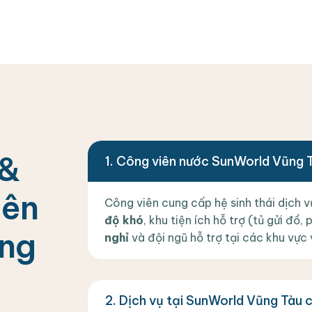
&
Công viên nước SunWorld Vũng Tà
i
ê
n
Công viên cung cấp hệ sinh thái dịch 
độ khó
, khu tiện ích hỗ trợ (tủ gửi đồ
n
g
nghỉ
và đội ngũ hỗ trợ tại các khu vực 
Dịch vụ tại SunWorld Vũng Tàu c