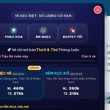
×
VÉ ĐẶC BIỆT: SỐ LƯỢNG CÓ HẠN
PHÁO HOA
ÂM NHẠC
BUFFET TỐI
Từ những phút “bùng nổ” ở
h
o
ả
n
h
Vé chỉ mở bán
Thứ 6 & Thứ 7
hàng tuần
tại khu vui chơi dành cho g
i Tiệc Hè tuần này
Còn ít vé
SunWorld Vũng Tàu
đều m
p
n
h
ấ
t
t
ạ
i
đi cùng bạn bè hay người 
PHỔ BIẾN
rỡ
và kỷ niệm đáng nhớ cho
IỆC HÈ
ĐÊM RỰC RỠ
SAU 15:30
SAU 18:00
u
ói Công viên, Tiệc tối & Pháo
Tiệc tối, Âm nhạc trình diễn & Pháo
hoa
hoa
460k
360k
NL:
NL:
276k
216k
TE:
TE:
QUYỀN MUA ONLINE