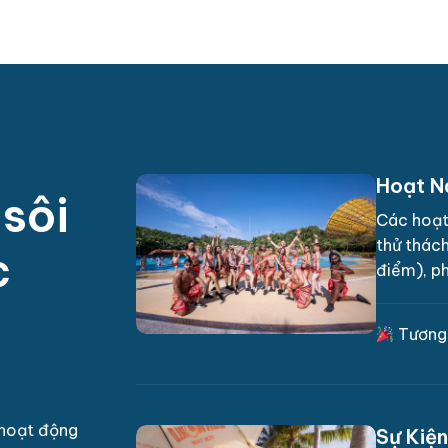
Hoạt N
s
ô
i
Các hoạt 
thử thách
c
điểm), p
Tương 
 hoạt động
Sự Kiệ