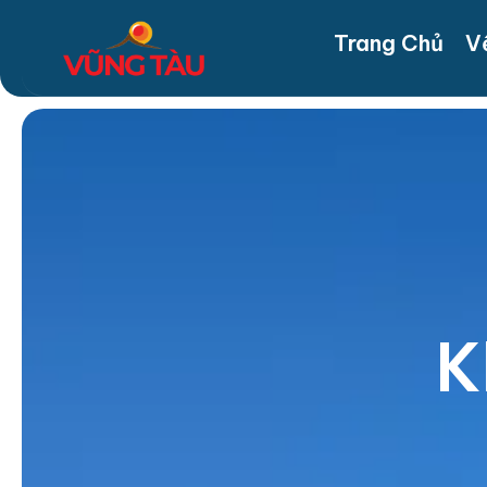
Trang Chủ
V
K