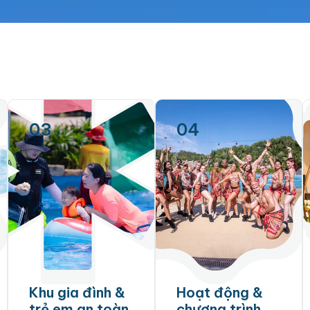
03
04
Khu gia đình &
Hoạt động &
trẻ em an toàn
chương trình