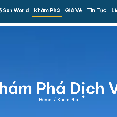
ề Sun World
Khám Phá
Giá Vé
Tin Tức
Li
h
á
m
P
h
á
D
ị
c
h
Home
Khám Phá