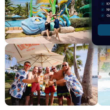
K
✓
N
✓
Gi
✓