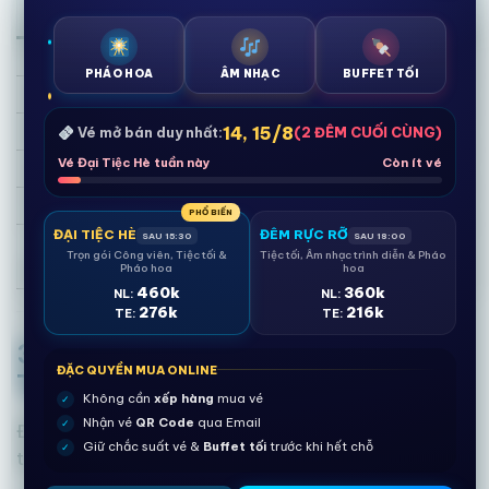
Trò chơi sắp ra mắt
động
Ốc đảo phiêu lưu
Mekong thủy chiến
PHÁO HOA
ÂM NHẠC
BUFFET TỐI
Xoáy nước cồn Phụng
Hải lộ châu báu
Hải lưu vô cực
Hải xà thức giấc
14, 15/8
Vé mở bán duy nhất:
(2 ĐÊM CUỐI CÙNG)
Vé Đại Tiệc Hè tuần này
Còn ít vé
Vịnh phồn hoa
Đột nhập thành cổ
Trăn nước kỳ thú
Huyền thoại sóng khơi
PHỔ BIẾN
ĐẠI TIỆC HÈ
ĐÊM RỰC RỠ
SAU 15:30
SAU 18:00
… (và nhiều trò chơi
Vực hổ phách
Trọn gói Công viên, Tiệc tối &
Tiệc tối, Âm nhạc trình diễn & Pháo
khác)
Pháo hoa
hoa
460k
360k
NL:
NL:
276k
216k
TE:
TE:
3. Kinh nghiệm đi Sun World Vũng
ĐẶC QUYỀN MUA ONLINE
Tàu cho người mới
Không cần
xếp hàng
mua vé
✓
Nhận vé
QR Code
qua Email
✓
Để có trải nghiệm trọn vẹn nhất, dựa trên thông tin
Giữ chắc suất vé &
Buffet tối
trước khi hết chỗ
✓
thực tế tại công viên: