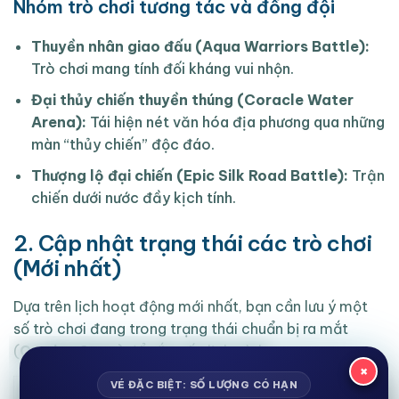
Nhóm trò chơi tương tác và đồng đội
Thuyền nhân giao đấu (Aqua Warriors Battle):
Trò chơi mang tính đối kháng vui nhộn.
Đại thủy chiến thuyền thúng (Coracle Water
Arena):
Tái hiện nét văn hóa địa phương qua những
màn “thủy chiến” độc đáo.
Thượng lộ đại chiến (Epic Silk Road Battle):
Trận
chiến dưới nước đầy kịch tính.
2. Cập nhật trạng thái các trò chơi
(Mới nhất)
Dựa trên lịch hoạt động mới nhất, bạn cần lưu ý một
số trò chơi đang trong trạng thái chuẩn bị ra mắt
(
Coming Soon
) để sắp xếp lịch trình:
×
VÉ ĐẶC BIỆT: SỐ LƯỢNG CÓ HẠN
Trò chơi đang hoạt