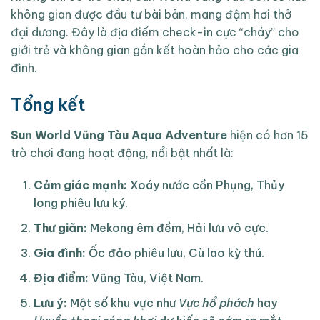
không gian được đầu tư bài bản, mang đậm hơi thở
đại dương. Đây là địa điểm check-in cực “cháy” cho
giới trẻ và không gian gắn kết hoàn hảo cho các gia
đình.
Tổng kết
Sun World Vũng Tàu Aqua Adventure
hiện có hơn 15
trò chơi đang hoạt động, nổi bật nhất là:
Cảm giác mạnh:
Xoáy nước cồn Phụng, Thủy
long phiêu lưu ký.
Thư giãn:
Mekong êm đềm, Hải lưu vô cực.
Gia đình:
Ốc đảo phiêu lưu, Cù lao kỳ thú.
Địa điểm:
Vũng Tàu, Việt Nam.
Lưu ý:
Một số khu vực như
Vực hổ phách
hay