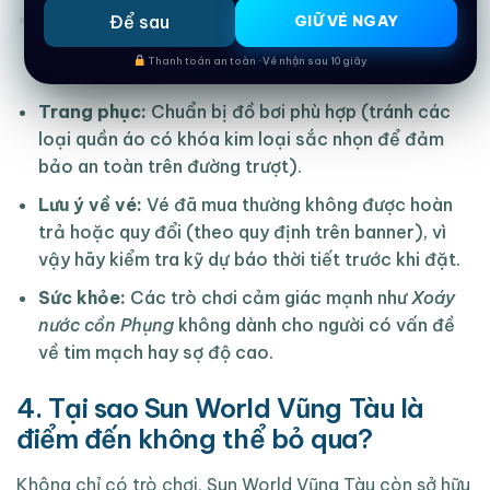
Thời điểm lý tưởng:
Nên đi vào buổi sáng sớm
Để sau
GIỮ VÉ NGAY
hoặc sau 3 giờ chiều để tránh nắng gắt của Vũng
Thanh toán an toàn · Vé nhận sau 10 giây
Tàu.
Trang phục:
Chuẩn bị đồ bơi phù hợp (tránh các
loại quần áo có khóa kim loại sắc nhọn để đảm
bảo an toàn trên đường trượt).
Lưu ý về vé:
Vé đã mua thường không được hoàn
trả hoặc quy đổi (theo quy định trên banner), vì
vậy hãy kiểm tra kỹ dự báo thời tiết trước khi đặt.
Sức khỏe:
Các trò chơi cảm giác mạnh như
Xoáy
nước cồn Phụng
không dành cho người có vấn đề
về tim mạch hay sợ độ cao.
4. Tại sao Sun World Vũng Tàu là
điểm đến không thể bỏ qua?
Không chỉ có trò chơi, Sun World Vũng Tàu còn sở hữu